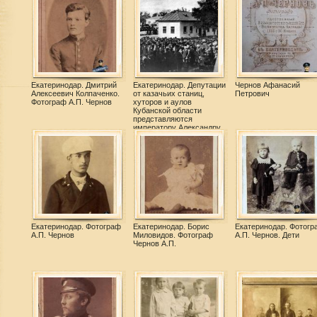
Екатеринодар. Дмитрий
Екатеринодар. Депутации
Чернов Афанасий
Алексеевич Колпаченко.
от казачьих станиц,
Петрович
Фотограф А.П. Чернов
хуторов и аулов
Кубанской области
представляются
императору Александру
III и членами царской
семьи.
Екатеринодар. Фотограф
Екатеринодар. Борис
Екатеринодар. Фотогр
А.П. Чернов
Миловидов. Фотограф
А.П. Чернов. Дети
Чернов А.П.