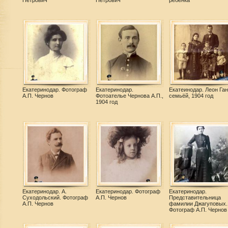
Петрович
Петрович
ребенка
Екатеринодар. Фотограф
Екатеринодар.
Екатеинодар. Леон Ган
А.П. Чернов
Фотоателье Чернова А.П.,
семьёй, 1904 год
1904 год
Екатеринодар. А.
Екатеринодар. Фотограф
Екатеринодар.
Суходольский. Фотограф
А.П. Чернов
Представительница
А.П. Чернов
фамилии Джагуповых.
Фотограф А.П. Чернов