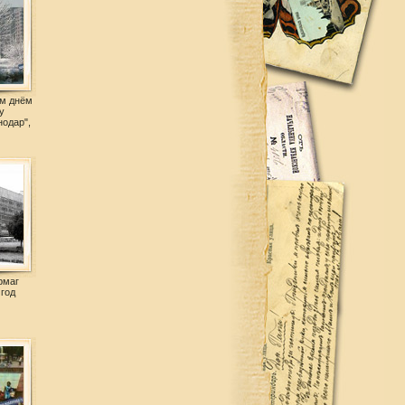
им днём
у
нодар",
рмаг
 год