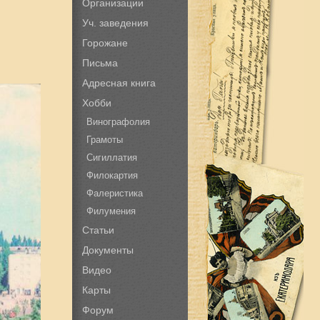
Организации
Уч. заведения
Горожане
Письма
Адресная книга
Хобби
Винографолия
Грамоты
Сигиллатия
Филокартия
Фалеристика
Филумения
Статьи
Документы
Видео
Карты
Форум