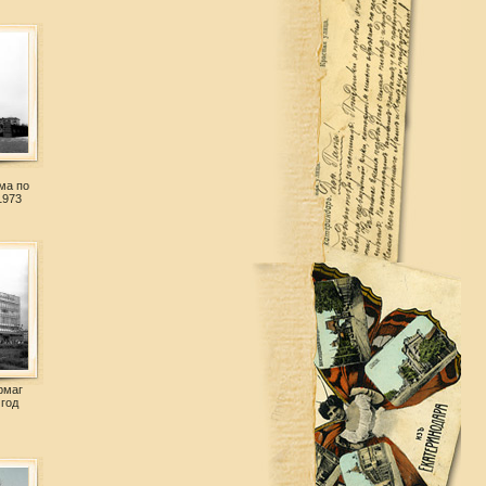
ма по
1973
рмаг
 год