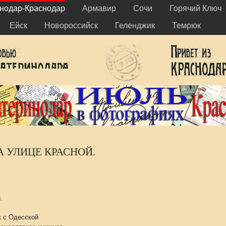
нодар-Краснодар
Армавир
Сочи
Горячий Ключ
Ейск
Новороссийск
Геленджик
Темрюк
А УЛИЦЕ КРАСНОЙ.
.
к с Одесской