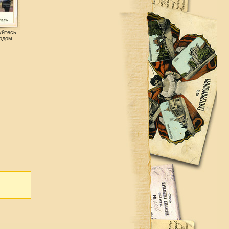
уйтесь
одом.