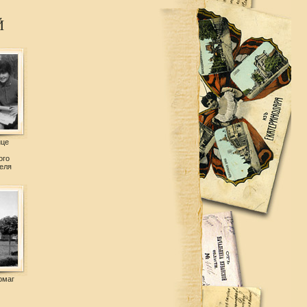
Й
ице
ого
еля
рмаг