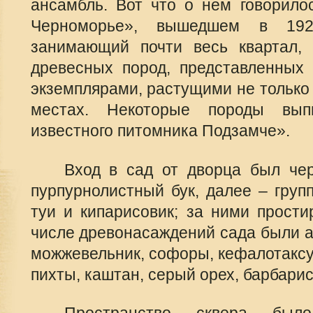
ансамбль. Вот что о нем говорило
Черноморье», вышедшем в 192
занимающий почти весь квартал, 
древесных пород, представленных
экземплярами, растущими не только 
местах. Некоторые породы вы
известного питомника Подзамче».
Вход в сад от дворца был чер
пурпурнолистный бук, далее – груп
туи и кипарисовик; за ними прости
числе древонасаждений сада были а
можжевельник, софоры, кефалотаксус,
пихты, каштан, серый орех, барбарис