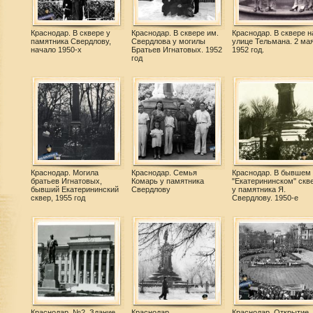
Краснодар. В сквере у
Краснодар. В сквере им.
Краснодар. В сквере н
памятника Свердлову,
Свердлова у могилы
улице Тельмана. 2 ма
начало 1950-х
Братьев Игнатовых. 1952
1952 год.
год
Краснодар. Могила
Краснодар. Семья
Краснодар. В бывшем
братьев Игнатовых,
Комарь у памятника
"Екатерининском" скве
бывший Екатерининский
Свердлову
у памятника Я.
сквер, 1955 год
Свердлову. 1950-е
Краснодар. №2. Здание
Краснодар.
Краснодар. Открытие