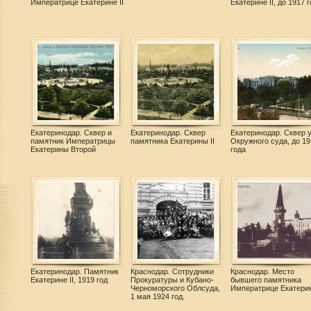
Императрице Екатерине II
Екатерине II, до 1917 
Екатеринодар. Сквер и
Екатеринодар. Сквер
Екатеринодар. Сквер 
памятник Императрицы
памятника Екатерины II
Окружного суда, до 19
Екатерины Второй
года
Екатеринодар. Памятник
Краснодар. Сотрудники
Краснодар. Место
Екатерине II, 1919 год
Прокуратуры и Кубано-
бывшего памятника
Черноморского Облсуда,
Императрице Екатери
1 мая 1924 год.