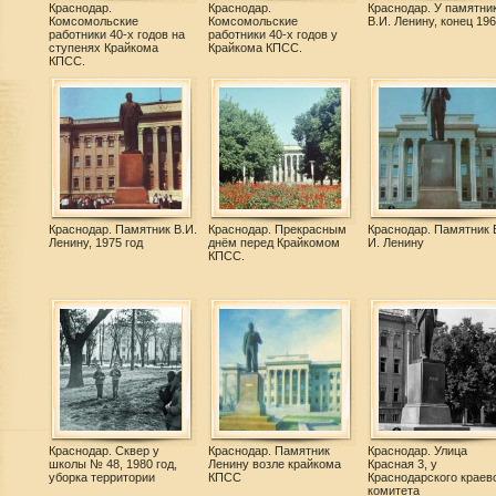
Краснодар.
Краснодар.
Краснодар. У памятни
Комсомольские
Комсомольские
В.И. Ленину, конец 196
работники 40-х годов на
работники 40-х годов у
ступенях Крайкома
Крайкома КПСС.
КПСС.
Краснодар. Памятник В.И.
Краснодар. Прекрасным
Краснодар. Памятник 
Ленину, 1975 год
днём перед Крайкомом
И. Ленину
КПСС.
Краснодар. Сквер у
Краснодар. Памятник
Краснодар. Улица
школы № 48, 1980 год,
Ленину возле крайкома
Красная 3, у
уборка территории
КПСС
Краснодарского краев
комитета