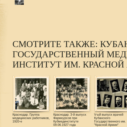
СМОТРИТЕ ТАКЖЕ: КУБА
ГОСУДАРСТВЕННЫЙ МЕ
ИНСТИТУТ ИМ. КРАСНОЙ
Краснодар. Группа
Краснодар. 3-й выпуск
V-ый выпуск врачей
медицинских работников,
Фармкурсов при
Кубанского
1920-е
Кубмединституте
Государственного им.
09.06.1927 года
"Красной Армии"