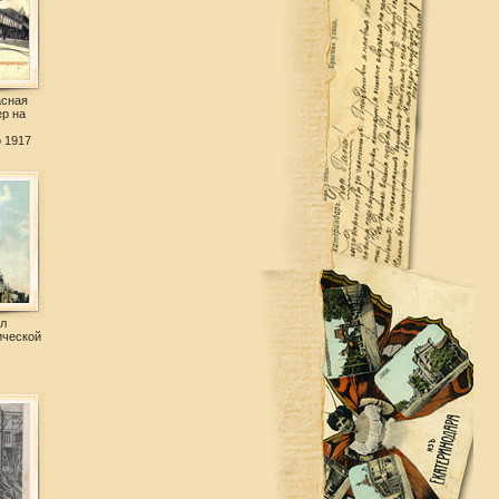
асная
ер на
 1917
л
ической