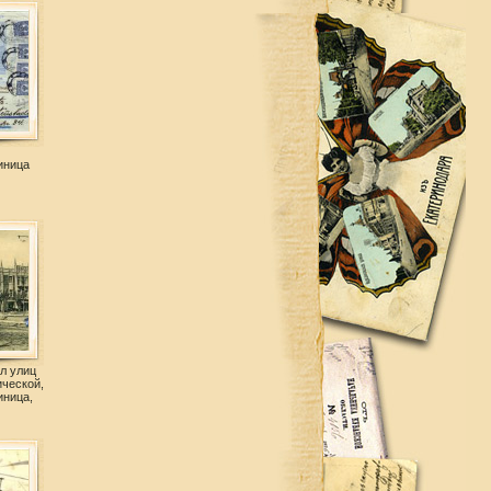
иница
л улиц
ической,
иница,