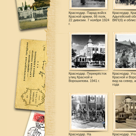
Краснодар. Парад войск
Краснодар. Кра
Красной армии, 66 полк,
Адыгейский обл
22 дивизии. 7 ноября 1924
ВКП(б) и облис
г.
Краснодар. Перекрёсток
Краснодар. Уго
улиц Красной и
Красной и Вор
Ворошилова. 1941 г.
вид на север, 
года
Краснодар. На
Краснодар. Уго