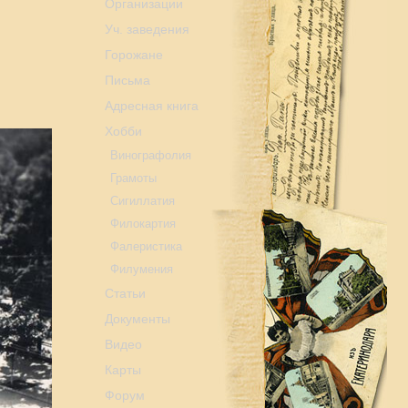
Организации
Уч. заведения
Горожане
Письма
Адресная книга
Хобби
Винографолия
Грамоты
Сигиллатия
Филокартия
Фалеристика
Филумения
Статьи
Документы
Видео
Карты
Форум