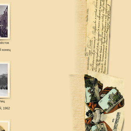
рёсток
й конец
лиц
, 1962