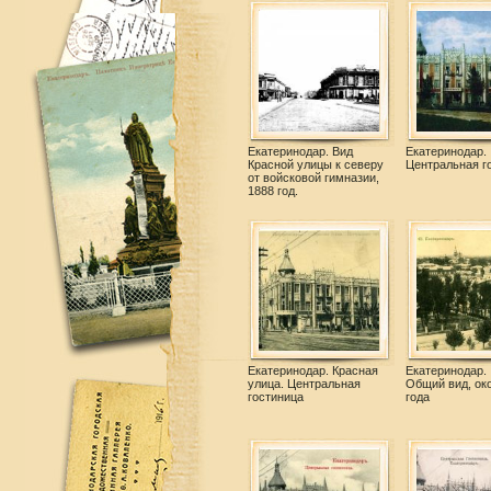
Екатеринодар. Вид
Екатеринодар.
Красной улицы к северу
Центральная г
от войсковой гимназии,
1888 год.
Екатеринодар. Красная
Екатеринодар.
улица. Центральная
Общий вид, ок
гостиница
года