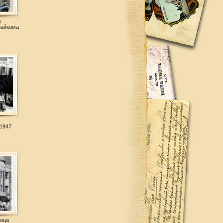
е
райкома
 1947
ница