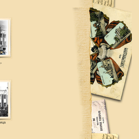
"
ница