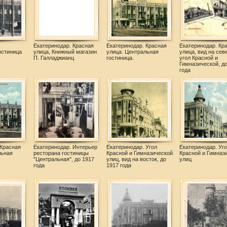
Екатеринодар. Красная
Екатеринодар. Красная
Екатеринодар. Кр
остиница
улица, Книжный магазин
улица. Центральная
улица, вид на сев
П. Галладжианц
гостиница.
угол Красной и
Гимназической, до
года
 Красная
Екатеринодар. Интерьер
Екатеринодар. Угол
Екатеринодар. Уго
льная
ресторана гостиницы
Красной и Гимназической
Красной и Гимназ
"Центральная", до 1917
улиц, вид на восток, до
улиц
года
1917 года