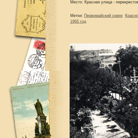
Место: Красная улица - перекресто
Метки:
Первомайский сквер
Красно
1955 год