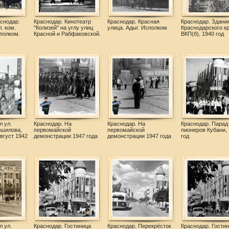
снодар.
Краснодар. Кинотеатр
Краснодар. Красная
Краснодар. Здани
. ком.
"Колизей" на углу улиц
улица. Адыг. Исполком
Краснодарского к
полком.
Красной и Рабфаковской.
ВКП(б), 1940 год
л ул.
Краснодар. На
Краснодар. На
Краснодар. Парад
ошилова,
первомайской
первомайской
пионеров Кубани,
август 1942
демонстрации 1947 года
демонстрации 1947 года
год
л ул.
Краснодар. Гостиница
Краснодар. Перекрёсток
Краснодар. Гости