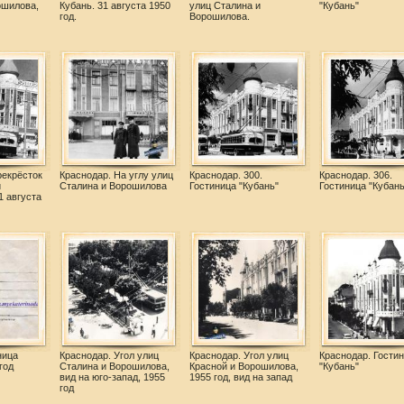
ошилова,
Кубань. 31 августа 1950
улиц Сталина и
"Кубань"
год.
Ворошилова.
рекрёсток
Краснодар. На углу улиц
Краснодар. 300.
Краснодар. 306.
и
Сталина и Ворошилова
Гостиница "Кубань"
Гостиница "Кубань
1 августа
ница
Краснодар. Угол улиц
Краснодар. Угол улиц
Краснодар. Гости
год
Сталина и Ворошилова,
Красной и Ворошилова,
"Кубань"
вид на юго-запад, 1955
1955 год, вид на запад
год