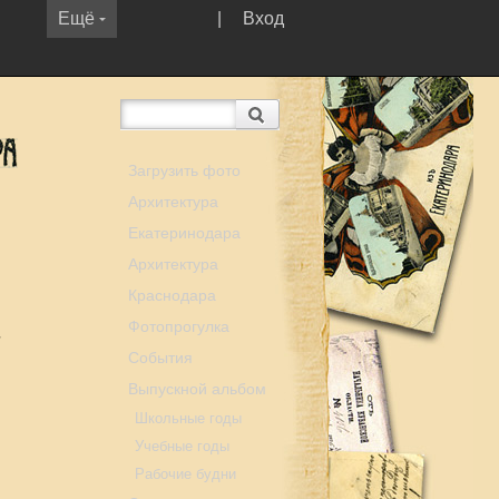
Ещё
|
Вход
Загрузить фото
Архитектура
Екатеринодара
Архитектура
Краснодара
Фотопрогулка
-
События
Выпускной альбом
Школьные годы
Учебные годы
Рабочие будни