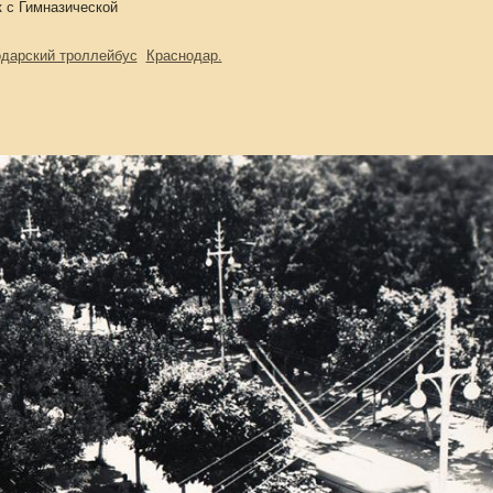
к с Гимназической
дарский троллейбус
Краснодар.