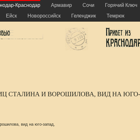
нодар-Краснодар
Армавир
Сочи
Горячий Ключ
Ейск
Новороссийск
Геленджик
Темрюк
ЛИЦ СТАЛИНА И ВОРОШИЛОВА, ВИД НА ЮГО
рошилова, вид на юго-запад,