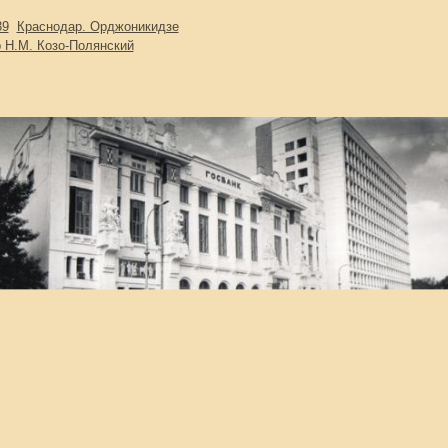
39
Краснодар. Орджоникидзе
 Н.М. Козо-Полянский