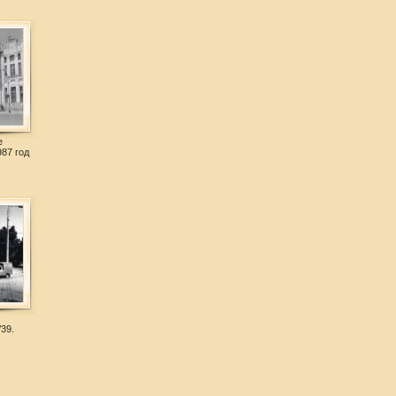
е
87 год
39.