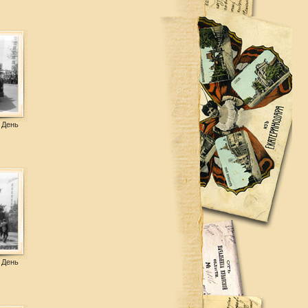
 День
 День