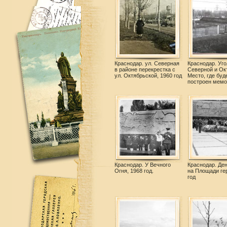
Краснодар. ул. Северная
Краснодар. Уго
в районе перекрестка с
Северной и Ок
ул. Октябрьской, 1960 год
Место, где буд
построен мемо
Краснодар. У Вечного
Краснодар. Де
Огня, 1968 год.
на Площади ге
год