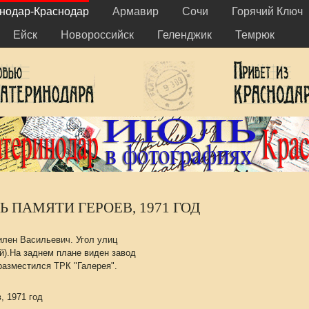
нодар-Краснодар
Армавир
Сочи
Горячий Ключ
Ейск
Новороссийск
Геленджик
Темрюк
 ПАМЯТИ ГЕРОЕВ, 1971 ГОД
лен Васильевич. Угол улиц
).На заднем плане виден завод
 разместился ТРК "Галерея".
, 1971 год