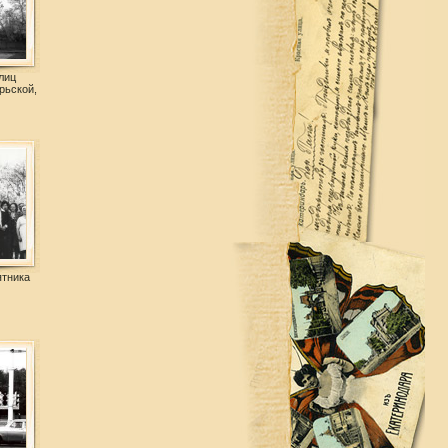
лиц
рьской,
ятника