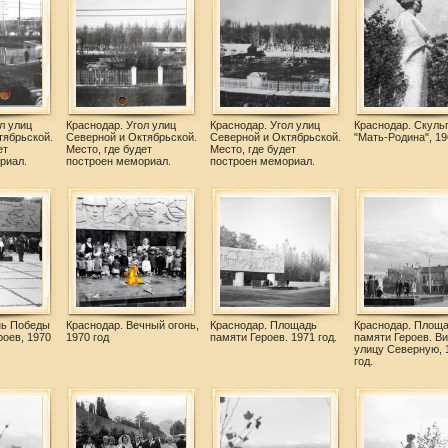
л улиц
Краснодар. Угол улиц
Краснодар. Угол улиц
Краснодар. Скуль
тябрьской.
Северной и Октябрьской.
Северной и Октябрьской.
"Мать-Родина", 19
ет
Место, где будет
Место, где будет
риал.
построен мемориал.
построен мемориал.
нь Победы
Краснодар. Вечный огонь,
Краснодар. Площадь
Краснодар. Площ
роев, 1970
1970 год
памяти Героев. 1971 год.
памяти Героев. Ви
улицу Северную, 
год.