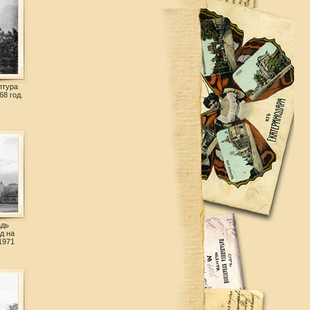
птура
68 год.
адь
д на
1971