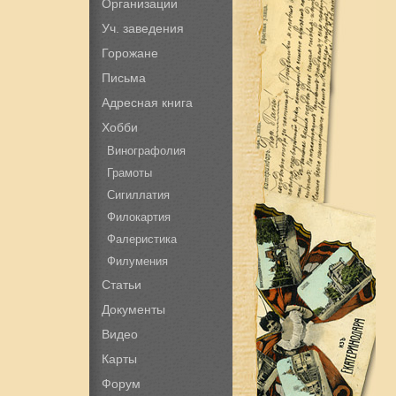
Организации
Уч. заведения
Горожане
Письма
Адресная книга
Хобби
Винографолия
Грамоты
Сигиллатия
Филокартия
Фалеристика
Филумения
Статьи
Документы
Видео
Карты
Форум