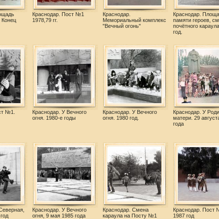
ощадь
Краснодар. Пост №1
Краснодар.
Краснодар. Площ
 Конец
1978,79 гг.
Мемориальный комплекс
памяти героев, с
"Вечный огонь"
почётного караула
год.
ст №1.
Краснодар. У Вечного
Краснодар. У Вечного
Краснодар. У Род
огня. 1980-е годы
огня. 1980 год.
матери. 29 август
года
Северная,
Краснодар. У Вечного
Краснодар. Смена
Краснодар. Пост 
год
огня, 9 мая 1985 года
караула на Посту №1
1987 год