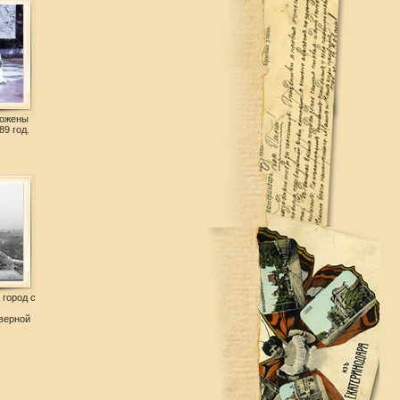
дожены
89 год.
 город с
верной