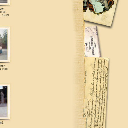
адь
мена
. 1979
ины-
а 1981
№1.