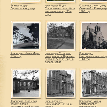
Екатеринодар.
Краснодар. Вид с
Краснодар. Угол улиц
Борзиковская улица
Екатерининского собора
Северной и Коммунар
на северо-запад, 30-е
1963 год
годы.
Краснодар. Улица Мира.
Краснодар. Угол улиц
Краснодар.
1957 год.
Коммунаров и Пушкина,
Екатерининский собор
около 1977 года, вид на
1964 год
северо-запад
Краснодар. Угол улиц
Краснодар. ул.
Краснодар. Улица
Коммунаров и
Коммунаров, 59. Конец
Коммунаров у
Комсомольской, вид на
1970-х
перекрёстка с