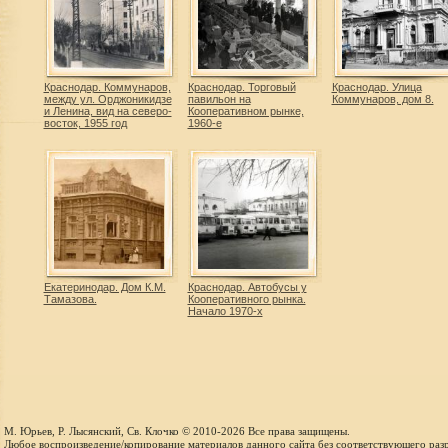
Краснодар. Коммунаров,
Краснодар. Торговый
Краснодар. Улица
между ул. Орджоникидзе
павильон на
Коммунаров, дом 8.
и Ленина, вид на северо-
Кооперативном рынке,
восток, 1955 год
1960-е
Екатеринодар. Дом К.М.
Краснодар. Автобусы у
Тамазова.
Кооперативного рынка.
Начало 1970-х
М. Юрьев, Р. Лысянский, Св. Клочко © 2010-2026 Все права защищены.
Любое воспроизведение/копирование материалов данного сайта без соответствующего раз