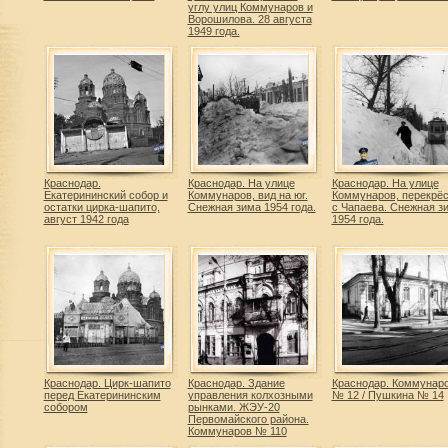
углу улиц Коммунаров и
Ворошилова. 28 августа
1949 года.
Краснодар.
Краснодар. На улице
Краснодар. На улице
Екатерининский собор и
Коммунаров, вид на юг.
Коммунаров, перекрёс
остатки цирка-шапито,
Снежная зима 1954 года.
с Чапаева. Снежная з
август 1942 года
1954 года.
Краснодар. Цирк-шапито
Краснодар. Здание
Краснодар. Коммунар
перед Екатерининским
управления колхозными
№ 12 / Пушкина № 14
собором
рынками. ЖЭУ-20
Первомайского района.
Коммунаров № 110