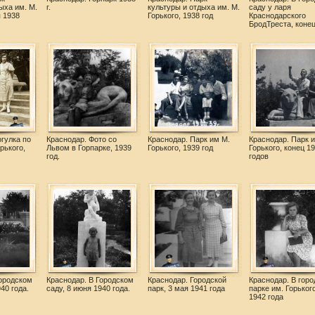
ыха им. М.
г.
культуры и отдыха им. М.
саду у ларя
я 1938
Горького, 1938 год
Краснодарского
БродТреста, конец
гулка по
Краснодар. Фото со
Краснодар. Парк им М.
Краснодар. Парк и
рького,
Львом в Горпарке, 1939
Горького, 1939 год
Горького, конец 1
год.
годов
Городском
Краснодар. В Городском
Краснодар. Городской
Краснодар. В гор
40 года.
саду, 8 июня 1940 года.
парк, 3 мая 1941 года
парке им. Горьког
1942 года