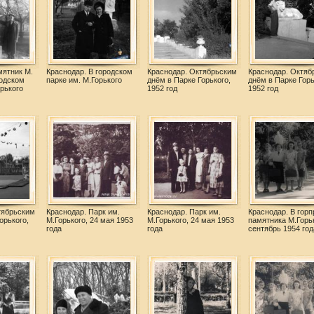
мятник М.
Краснодар. В городском
Краснодар. Октябрьским
Краснодар. Октяб
родском
парке им. М.Горького
днём в Парке Горького,
днём в Парке Горь
орького
1952 год
1952 год
тябрьским
Краснодар. Парк им.
Краснодар. Парк им.
Краснодар. В горп
орького,
М.Горького, 24 мая 1953
М.Горького, 24 мая 1953
памятника М.Горь
года
года
сентябрь 1954 год