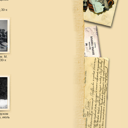
 30-х
м. М.
930-х
одском
о, июль