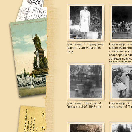
Краснодар. В Городском
Краснодар. Ко
парке, 27 августа 1945
Краснодарског
года
симфоническо
оркестра на от
эстраде красн
парка культуры
им. М. Горького
Краснодар. Парк им. М.
Краснодар. В г
Горького, 8.01.1948 год
парке им. М.Го