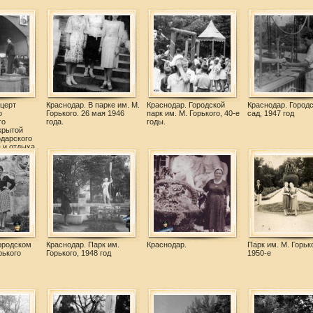
нцерт
Краснодар. В парке им. М.
Краснодар. Городской
Краснодар. Город
о
Горького. 26 мая 1946
парк им. М. Горького, 40-е
сад, 1947 год
го
года.
годы.
крытой
одарского
 и отдыха
.
ородском
Краснодар. Парк им.
Краснодар.
Парк им. М. Горько
рького
Горького, 1948 год
1950-е