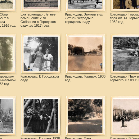
 Сбор
Екатеринодар. Летнее
Краснодар. Зимний вид
Краснодар. Город
онт в
помещение 2-го
Летней эстрады в
парк им. М. Горько
ала
Собрания в Городском
городском саду
1932 год.
 1916 год.
саду, до 1917 года
Городском
Краснодар. В Городском
Краснодар. Горпарк, 1936
Краснодар. Парк и
зыкальной
саду
год
Горького, 07.09.19
32 год
рк
Краснодар. Горпарк 1938
Краснодар. Парк
Краснодар. В Гор