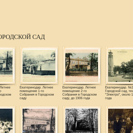
ОРОДСКОЙ САД
 Летнее
Екатеринодар. Летнее
Екатеринодар. Летнее
Екатеринодар. №2
о
помещение 1-го
помещение 2-го
Городской сад, те
родском
Собрания в Городском
Собрания в Городском
"Электро", около 
саду
саду, до 1906 года
года