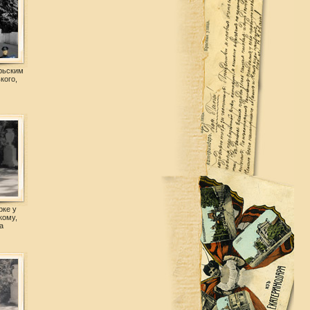
рьским
кого,
рке у
кому,
а