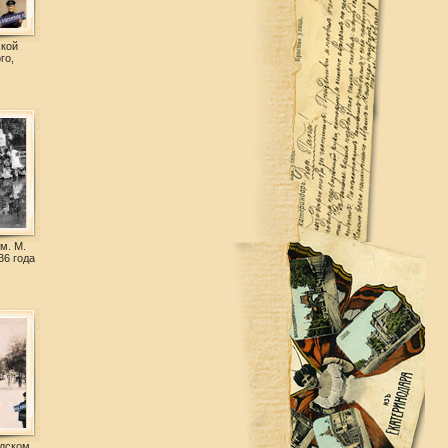
ской
го,
м. М.
36 года
одском