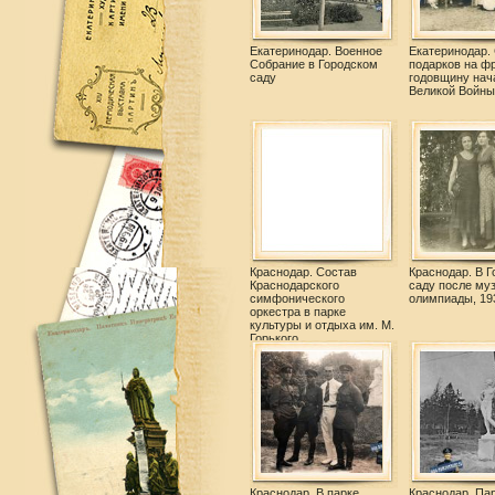
Екатеринодар. Военное
Екатеринодар.
Собрание в Городском
подарков на фр
саду
годовщину нач
Великой Войны,
Краснодар. Состав
Краснодар. В 
Краснодарского
саду после му
симфонического
олимпиады, 19
оркестра в парке
культуры и отдыха им. М.
Горького.
Краснодар. В парке
Краснодар. Па