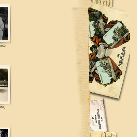
ской
го,