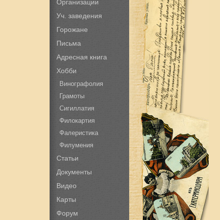
Организации
Уч. заведения
Горожане
Письма
Адресная книга
Хобби
Винографолия
Грамоты
Сигиллатия
Филокартия
Фалеристика
Филумения
Статьи
Документы
Видео
Карты
Форум