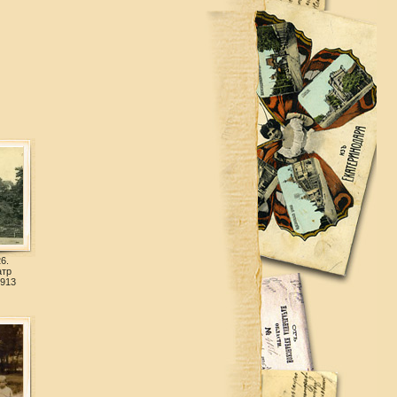
6.
атр
1913