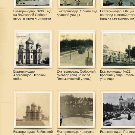
Екатеринодар. №30. Вид
Екатеринодар. Общий вид
Екатеринодар. Общий
на Войсковой Собор с
Красной улицы
на город с южной сто
высоты птичьяго полета
(вид на северо-восток
Екатеринодар.
Екатеринодар. Соборный
Екатеринодар. №21.
Александро-Невский
бульвар (вид на юг от
Красная улица. Реаль
собор
Гимназической улицы)
училище
Екатеринодар. Войсковой
Екатеринодар. 4 августа.
Екатеринодар. Панихи