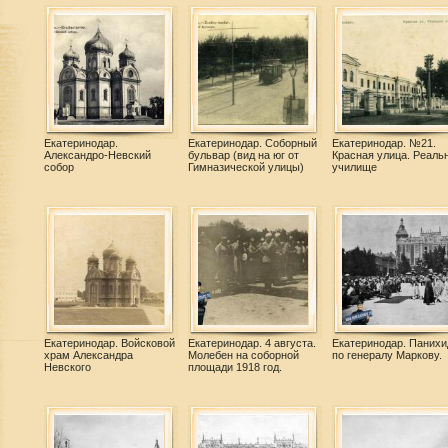
Екатеринодар.
Екатеринодар. Соборный
Екатеринодар. №21.
Александро-Невский
бульвар (вид на юг от
Красная улица. Реаль
собор
Гимназической улицы)
училище
Екатеринодар. Войсковой
Екатеринодар. 4 августа.
Екатеринодар. Панихи
храм Александра
Молебен на соборной
по генералу Маркову.
Невского
площади 1918 год.