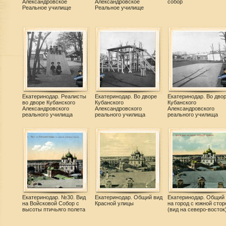
Александровское
Александровское
собор
Реальное училище
Реальное училище
Екатеринодар. Реалисты
Екатеринодар. Во дворе
Екатеринодар. Во дво
во дворе Кубанского
Кубанского
Кубанского
Александровского
Александровского
Александровского
реального училища
реального училища
реального училища
Екатеринодар. №30. Вид
Екатеринодар. Общий вид
Екатеринодар. Общий
на Войсковой Собор с
Красной улицы
на город с южной сто
высоты птичьяго полета
(вид на северо-восток