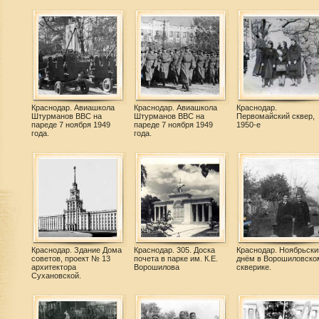
Краснодар. Авиашкола
Краснодар. Авиашкола
Краснодар.
Штурманов ВВС на
Штурманов ВВС на
Первомайский сквер,
пареде 7 ноября 1949
пареде 7 ноября 1949
1950-е
года.
года.
Краснодар. Здание Дома
Краснодар. 305. Доска
Краснодар. Ноябрьск
советов, проект № 13
почета в парке им. К.Е.
днём в Ворошиловско
архитектора
Ворошилова
скверике.
Сухановской.